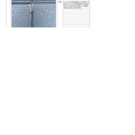
横浜市緑区の外壁塗装/屋根工事
F
REE HOUSE
/フリーハウ
ス
営業時間：10:00-19:00​ 水曜定休
✆ 0120-500-963
無料お見積り
神奈川県横浜市緑区台村町1006-3
★「googleマップ」などのMAPサービスで住所の
み検索すると裏道が表示されます。バス停「メー
プルランド」の斜め向かいの建物が正しい会社所
在地になります。