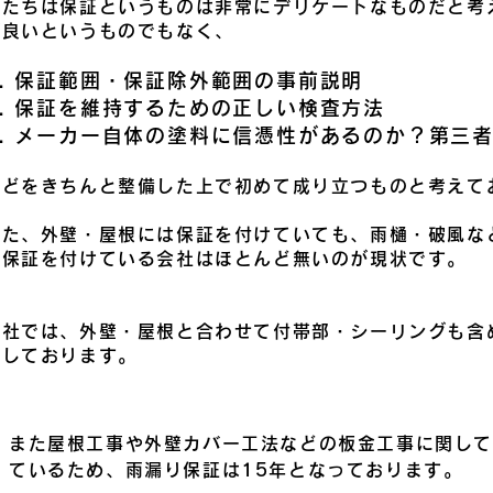
私たちは保証というものは非常にデリケートなものだと考
ば良いというものでもなく、
.
保証範囲・保証除外範囲の事前説明
2. 保証を維持するための正しい検査方法
3. メーカー自体の塗料に信憑性があるのか？
第三
などをきちんと整備した上で初めて成り立つものと考えて
また、外壁・屋根には保証を付けていても、雨樋・破風な
て保証を付けている会
社はほとんど無いのが現状です。
弊社では、外壁・屋根と合わせて付帯部・シーリングも含
現しております。
また屋根工事や外壁カバー工法などの板金工事に関し
ているため、雨漏り保証は15年となっております。