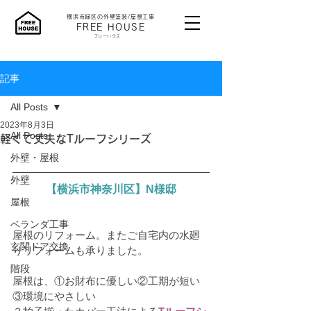
横浜市緑区の外壁塗装/屋根工事
​FREE HOUSE
​フリーハウス
記事
All Posts
2023年8月3日
All Posts
軽くて丈夫なTルーフシリーズ
外壁・屋根
外壁
【横浜市神奈川区】N様邸
屋根
ベランダ工事
屋根のリフォーム。またご自宅内の水廻
玄関ドア交換
りリフォームも承りました。
階段
屋根は、①お財布に優しい②工期が短い
③環境にやさしい