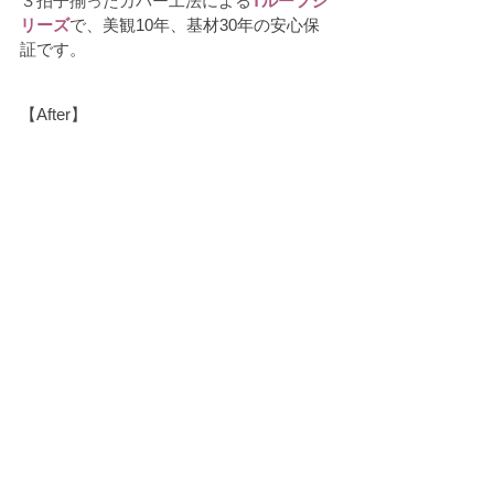
３拍子揃ったカバー工法による
Tルーフシ
リーズ
で、
美観10年、基材30年の安心保
証です。
【After】