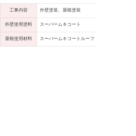
​工事内容
​外壁塗装、屋根塗装
​外壁使用塗料
スーパームキコート
屋根​使用材料
スーパームキコートルーフ
神奈川県・東京都で外壁塗装・屋根工事
をお考えのお客さまは、ぜひ一度、横浜
市緑区の工務店、フリーハウスにご相談
くださいませ。誠実・丁寧に対応させて
いただきます！
施工例の一覧を見る
【無料】見積りを依頼する