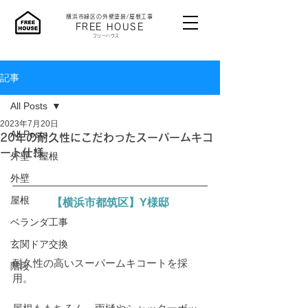
横浜市緑区の外壁塗装/屋根工事
​FREE HOUSE
​フリーハウス
記事
All Posts
2023年7月20日
All Posts
20年の耐久性にこだわったスーパームキコ
ート仕様
外壁・屋根
外壁
屋根
【横浜市都筑区】Y様邸
ベランダ工事
玄関ドア交換
耐久性の高いスーパームキコートを採
階段
用。