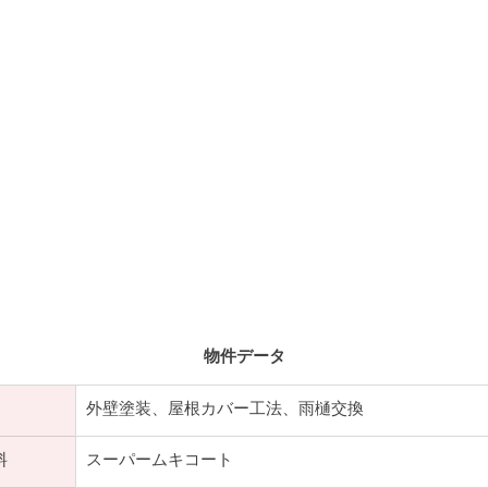
物件データ
​外壁塗装、屋根カバー工法、雨樋交換
料
スーパームキコート