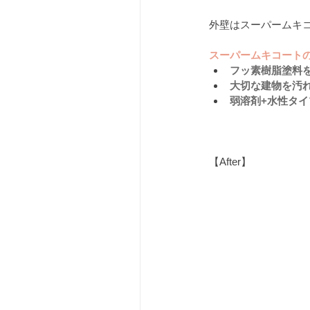
外壁はスーパームキ
スーパームキコート
フッ素樹脂塗料
大切な建物を汚
弱溶剤+水性タ
【After】