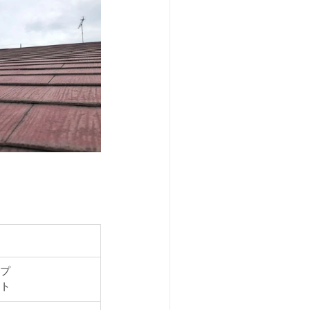
ップ
スト