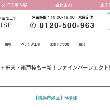
・外壁工事内容
会社案内
施工
営業時間：10:00-19:00​ 水曜定休
/屋根工事
✆ 0120-500-963
USE
屋根
ベランダ工事
玄関ドア交換
階段
＋軒天・雨戸枠も一新！ファインパーフェクト塗
【横浜市緑区】M様邸