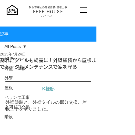
横浜市緑区の外壁塗装/屋根工事
​FREE HOUSE
​フリーハウス
記事
All Posts
2025年7月24日
All Posts
割れたタイルも綺麗に！外壁塗装から屋根ま
でトータルメンテナンスで家を守る
外壁・屋根
外壁
屋根
K様邸
ベランダ工事
外壁塗装と、外壁タイルの部分交換、屋
玄関ドア交換
根工事を承りました。
階段