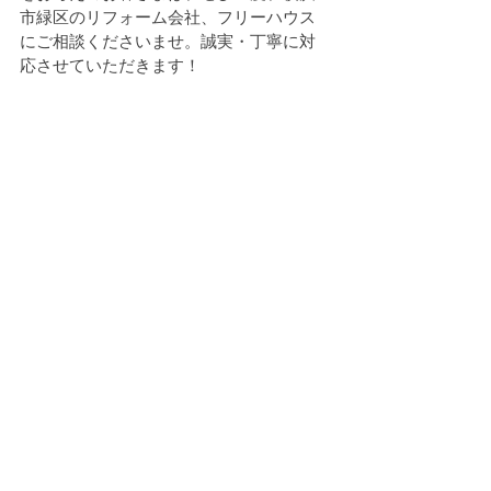
市緑区のリフォーム会社、フリーハウス
にご相談くださいませ。誠実・丁寧に対
応させていただきます！
施工例の一覧を見る
【無料】見積りを依頼する
外壁・屋根
すべて表示
最新記事